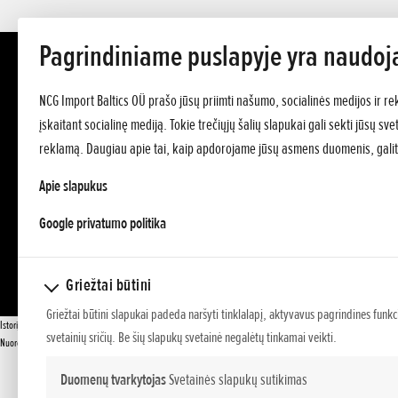
Pagrindiniame puslapyje yra naudoj
NCG Import Baltics OÜ prašo jūsų priimti našumo, socialinės medijos ir re
įskaitant socialinę mediją. Tokie trečiųjų šalių slapukai gali sekti jūsų s
reklamą. Daugiau apie tai, kaip apdorojame jūsų asmens duomenis, galit
Apie slapukus
opens in a new tab
Google privatumo politika
Griežtai būtini
Griežtai būtini slapukai padeda naršyti tinklalapį, aktyvavus pagrindines funkc
Istorija
svetainių sričių. Be šių slapukų svetainė negalėtų tinkamai veikti.
Nuorodos
Duomenų tvarkytojas
Svetainės slapukų sutikimas