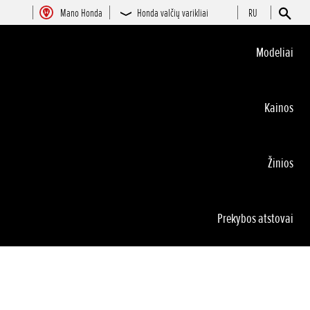
Mano Honda
Honda valčių varikliai
RU
Modeliai
Kainos
Žinios
Prekybos atstovai