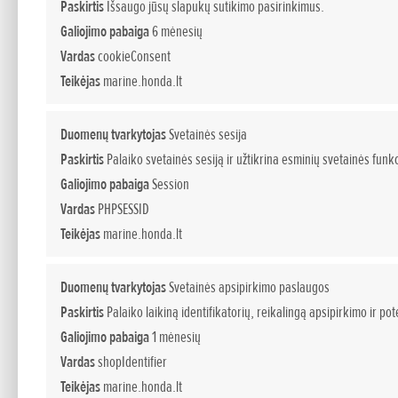
Honda 1
1906-1947
Paskirtis
Išsaugo jūsų slapukų sutikimo pasirinkimus.
Galiojimo pabaiga
6 mėnesių
1948-1957
Vardas
cookieConsent
Honda automobilių i
1958-1967
Teikėjas
marine.honda.lt
žmogaus, kuris la
1968-1977
pareigų pasiskirs
Duomenų tvarkytojas
Svetainės sesija
1978-1987
didžiulis susidomė
Paskirtis
Palaiko svetainės sesiją ir užtikrina esminių svetainės funkc
triračių arba ketu
1988-1997
Galiojimo pabaiga
Session
lenktynėmis įkvėpė
1998-2001
Vardas
PHPSESSID
Soichiro Honda gi
Teikėjas
marine.honda.lt
2002-2005
Hamamatsu, kur jo
2006-2008
vaikas Soichiro da
Duomenų tvarkytojas
Svetainės apsipirkimo paslaugos
dviračius. Kai jam
Paskirtis
Palaiko laikiną identifikatorių, reikalingą apsipirkimo ir p
nutarė ieškoti lai
Galiojimo pabaiga
1 mėnesių
pameistriu automo
Vardas
shopIdentifier
jaunuolio aistra v
Teikėjas
marine.honda.lt
sustiprėjo ir jis s