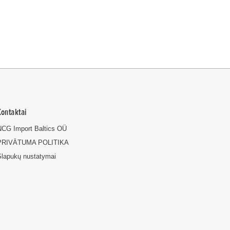
Kontaktai
NCG Import Baltics OÜ
PRIVĀTUMA POLITIKA
Slapukų nustatymai