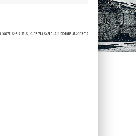
is-Wright V8 lėktuvo varikliu.
 jis ir toliau surinkinėjo
obilius bei užsiiminėjo variklių
rio laiko jis padidino Ford markės
 rodyti skelbimus, kurie yra svarbūs ir įdomūs atskiriems
lio galią įmontavęs kompresorių.
oichiro Honda kampu pritvirtino
os atramos, kadangi daugumos
alyvaudavo, lenktynių trasa
iro nukentėjo per avariją bendrose
varžybose „Ralis-1“. Susidūręs su
bokso automobiliu, jis patyrė
veidas buvo supjaustytas.
įvykio, jis įkūrė „Tokai Seiki