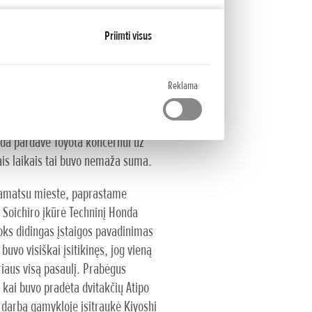
o“, kur po daugybės nesėkmingų
aminti stūmoklio žiedus.
Priimti visus
Soichiro Hondai darbo netrūko.
ams jis gamino stūmoklio žiedus ir
mų gaudavo iš laivų ir lėktuvų
Reklama
pabaigoje Hamamatsu gamykla
bardavimų. Japonijai kapituliavus
da pardavė Toyota koncernui už
ais laikais tai buvo nemaža suma.
amatsu mieste, paprastame
Soichiro įkūrė Techninį Honda
Toks didingas įstaigos pavadinimas
buvo visiškai įsitikinęs, jog vieną
riaus visą pasaulį. Prabėgus
kai buvo pradėta dvitakčių Atipo
 darbą gamykloje įsitraukė Kiyoshi