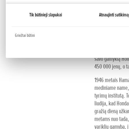
Heavy Industry C
bandymų pradėjo g
Tik būtinieji slapukai
Atnaujinti sutikimą
Prasidėjus karui 
Toyota automobili
vis daugiau užsaky
Griežtai būtini
gamintojų. Karo 
nukentėjo nuo bom
savo gamyklą Hon
450 000 jenų, o t
1946 metais Ham
mediniame name, 
tyrimų institutą. 
liudija, kad Honda 
gražią dieną užka
metams nuo tada, 
variklių gamyba, į