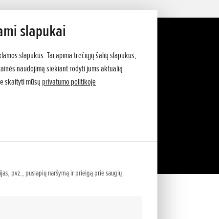
ami slapukai
klamos slapukus. Tai apima trečiųjų šalių slapukus,
vetainės naudojimą siekiant rodyti jums aktualią
e skaityti mūsų
privatumo politikoje
ijas, pvz., puslapių naršymą ir prieigą prie saugių