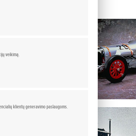
906-1947
storija – tai kartu ir istorija
iku suprato atsakomybės ir darbo
tymo svarbą. Jo įkvėpimas ir
jimas varikliais ir ypač dviračių,
ijų veikimą.
rračių transporto priemonių
 ir kitus.
mė 1906 metais Komijoje,
 tėvas dirbo kalviu. Dar būdamas
žnai padėdavo tėvui taisyti
 sukako 15, jis paliko namus ir
otencialių klientų generavimo paslaugoms.
mės Tokijuje, kur įsidarbino
bilių remonto įmonėje. Ten
arikliams ir motosportui dar labiau
urinko savo pirmąjį lenktyninį