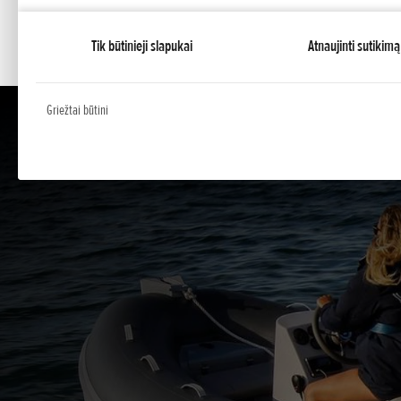
O Elektroninė alyvos lygio, aušinimo ir per didelių ap
Tik būtinieji slapukai
Atnaujinti sutikimą
Griežtai būtini