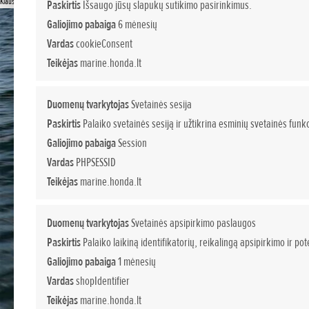
Klauskite papildomos informacijos
Paskirtis
Išsaugo jūsų slapukų sutikimo pasirinkimus.
Galiojimo pabaiga
6 mėnesių
Vardas
cookieConsent
Teikėjas
marine.honda.lt
Duomenų tvarkytojas
Svetainės sesija
Paskirtis
Palaiko svetainės sesiją ir užtikrina esminių svetainės funkc
Galiojimo pabaiga
Session
Vardas
PHPSESSID
Teikėjas
marine.honda.lt
Duomenų tvarkytojas
Svetainės apsipirkimo paslaugos
Paskirtis
Palaiko laikiną identifikatorių, reikalingą apsipirkimo ir p
Galiojimo pabaiga
1 mėnesių
Vardas
shopIdentifier
Teikėjas
marine.honda.lt