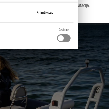
sukų kontrolės sistema, užtikrinanti saugią eksploataciją.
Priimti visus
Reklama