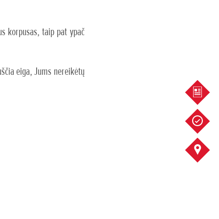
us korpusas, taip pat ypač
uščia eiga, Jums nereikėtų
PASIŪ
SERVI
KONTA