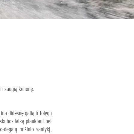
ir saugią kelionę.
na didesnę galią ir tolygų
kubos laiką plaukiant bet
o-degalų mišinio santykį,