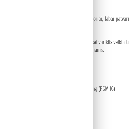
 be oro vožtuvo bet kokiomis oro sąlygomis.
nesnė, varikliuose yra įrengti dvigubi amortizatoriai, labai patvar
mas alyvos ir kuro mišinys. Todėl net tada, kai variklis veikia t
aus kvapo, kuris yra būdingas dvitakčiams varikliams.
 ir taršos emisijos reikalavimus.
didina sukimo momentą
vorį ir nepriekaištingą veikimą
na tikslų, efektyvų ir ekonomišką variklio veikimą (PGM-IG)
lektroniškai arba naudojant pneumatinę spyruoklę
ailgina variklio eksploatavimo laiką
nio valdymo pultas arba ilga valdymo rankena