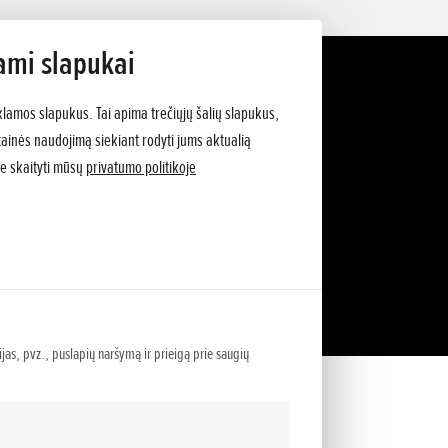
ami slapukai
klamos slapukus. Tai apima trečiųjų šalių slapukus,
vetainės naudojimą siekiant rodyti jums aktualią
e skaityti mūsų
privatumo politikoje
ijas, pvz., puslapių naršymą ir prieigą prie saugių