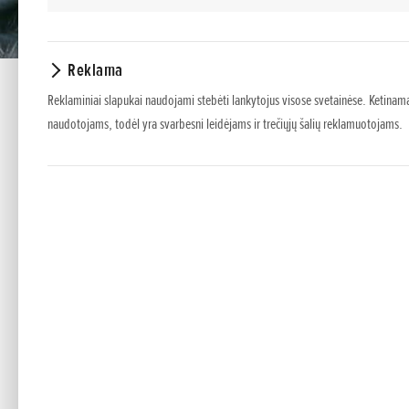
Reklama
Reklaminiai slapukai naudojami stebėti lankytojus visose svetainėse. Ketinama
naudotojams, todėl yra svarbesni leidėjams ir trečiųjų šalių reklamuotojams.
ATRASKITE NAUJAS MALONUMŲ
Jei norite pažinti vietinius vandens telkinius ar pasi
PATOBULINTOS FUNKCIJOS IR LANKSTUMAS. BF30 turi daug 
sukimo momentą esant bet kokioms variklio apsukom
kokiu greičiu, padidindama bendrą efektyvumą, o a