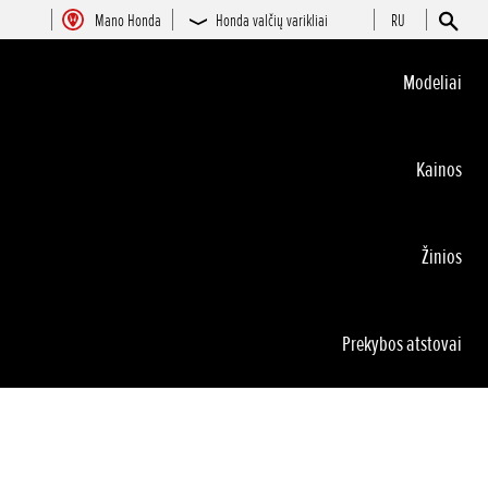
Mano Honda
Honda valčių varikliai
RU
Modeliai
Kainos
Žinios
Prekybos atstovai