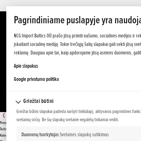
Pagrindiniame puslapyje yra naudoj
NCG Import Baltics OÜ prašo jūsų priimti našumo, socialinės medijos ir re
įskaitant socialinę mediją. Tokie trečiųjų šalių slapukai gali sekti jūsų s
reklamą. Daugiau apie tai, kaip apdorojame jūsų asmens duomenis, galit
Apie slapukus
opens in a new tab
Google privatumo politika
Griežtai būtini
Griežtai būtini slapukai padeda naršyti tinklalapį, aktyvavus pagrindines funkc
BF 30
svetainių sričių. Be šių slapukų svetainė negalėtų tinkamai veikti.
Prezentacija
PASIŪLYMAS
Techniniai duomenys
Duomenų tvarkytojas
Svetainės slapukų sutikimas
Kainos