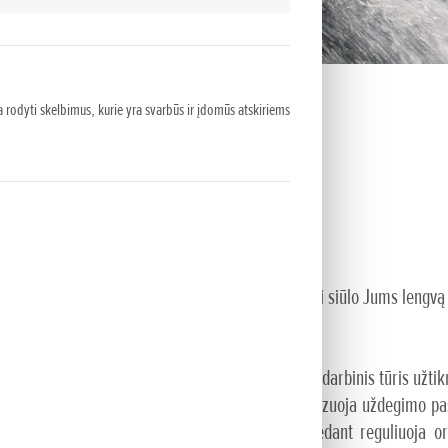
 rodyti skelbimus, kurie yra svarbūs ir įdomūs atskiriems
 GELMES
nerti į malonumų gelmes, tai BF30 ir BF25 modeliai siūlo Jums lengvą 
svarbių funkcijų. 10 proc. didesnis cilindrų darbinis tūris užtikri
s. PGM-IG elektroninė uždegimo sistema optimizuoja uždegimo pas
utomatinis degiojo mišinio prisodrinimas užvedant reguliuoja or