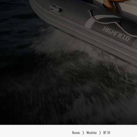
Namai
Modeliai
BF 30