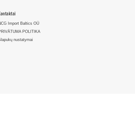
Kontaktai
NCG Import Baltics OÜ
PRIVĀTUMA POLITIKA
Slapukų nustatymai