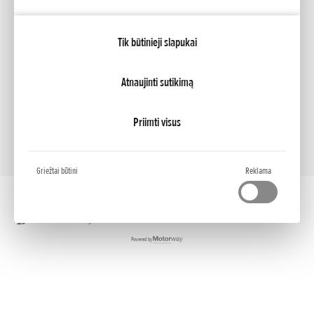
Mano Honda
Tik būtinieji slapukai
NCG Import Baltics OÜ
PRIVĀTUMA POLITIKA
Slapukų nustatymai
Atnaujinti sutikimą
Priimti visus
Griežtai būtini
Reklama
Darbalaukio versija
Powered by