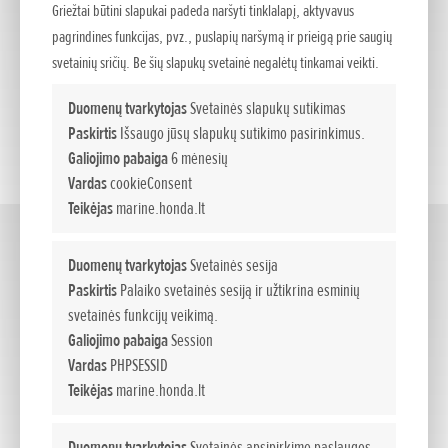
Griežtai būtini slapukai padeda naršyti tinklalapį, aktyvavus
pagrindines funkcijas, pvz., puslapių naršymą ir prieigą prie saugių
svetainių sričių. Be šių slapukų svetainė negalėtų tinkamai veikti.
Duomenų tvarkytojas
Svetainės slapukų sutikimas
Paskirtis
Išsaugo jūsų slapukų sutikimo pasirinkimus.
Galiojimo pabaiga
6 mėnesių
Vardas
cookieConsent
Teikėjas
marine.honda.lt
115 - 150
(3)
Duomenų tvarkytojas
Svetainės sesija
Paskirtis
Palaiko svetainės sesiją ir užtikrina esminių
svetainės funkcijų veikimą.
Galiojimo pabaiga
Session
Vardas
PHPSESSID
Teikėjas
marine.honda.lt
Duomenų tvarkytojas
Svetainės apsipirkimo paslaugos