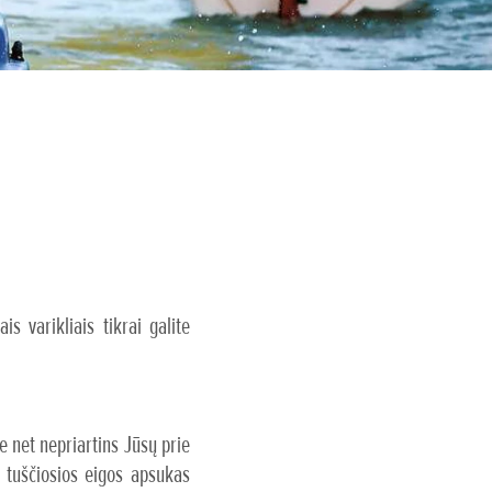
s varikliais tikrai galite
 net nepriartins Jūsų prie
 tuščiosios eigos apsukas