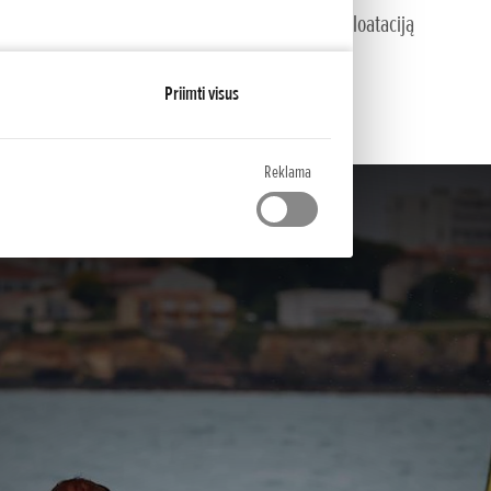
sukų kontrolės sistema, garantuojanti saugią eksploataciją
ailgina variklio eksploatavimo laiką
Priimti visus
Reklama