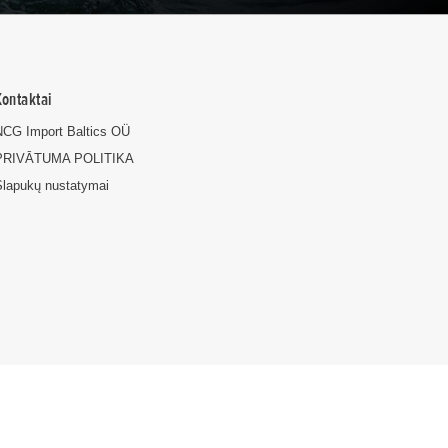
Kontaktai
NCG Import Baltics OÜ
PRIVĀTUMA POLITIKA
Slapukų nustatymai