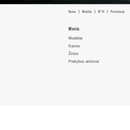
Namai
Modeliai
BF 10
Prezentacija
Meniu
Modeliai
Kainos
Žinios
Prekybos atstovai