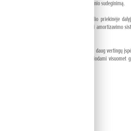
ė uždegimo sistema užtikrina optimalų degiojo mišinio sudeginimą.
ngta didelė pavarų perjungimo svirtis variklio priekinėje dalyj
ai leidžia labai lengvai valdyti variklį. O unikali amortizavimo si
kioti.
apvils, ypač kai esate toli nuo kranto. BF10 turi daug vertingų įsp
ę ir maksimalių apsukų apribojimą. Todėl plaukiodami visuomet gal
egiojo mišinio sudeginimą (PGM-IG)
ulinės eigos pavara
ktyvumo įkrovos ritėmis
efektu, pašalinanti vibraciją
se vandenyse
ankių