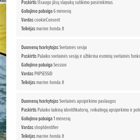
Klauskite papildomos informacijos
Paskirtis
Išsaugo jūsų slapukų sutikimo pasirinkimus.
Galiojimo pabaiga
6 mėnesių
Vardas
cookieConsent
Teikėjas
marine.honda.lt
Duomenų tvarkytojas
Svetainės sesija
Paskirtis
Palaiko svetainės sesiją ir užtikrina esminių svetainės funkc
Galiojimo pabaiga
Session
Vardas
PHPSESSID
Teikėjas
marine.honda.lt
Duomenų tvarkytojas
Svetainės apsipirkimo paslaugos
Paskirtis
Palaiko laikiną identifikatorių, reikalingą apsipirkimo ir p
Galiojimo pabaiga
1 mėnesių
Vardas
shopIdentifier
Teikėjas
marine.honda.lt