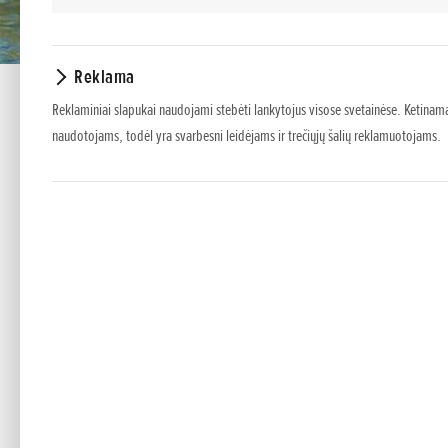
Reklama
Reklaminiai slapukai naudojami stebėti lankytojus visose svetainėse. Ketinama
naudotojams, todėl yra svarbesni leidėjams ir trečiųjų šalių reklamuotojams.
PLAUK Į JŪRĄ PATIRTI TIKRŲ 
Jei jūsų valtis yra naudojama įvairiais atvejais, o J
pasikliauti.
AUKŠČIAUSIOS KLASĖS EFEKTYVUMAS. Pats greičiausias ir
BF 10 galios ir techninių rodiklių. Jis pasižymi pa