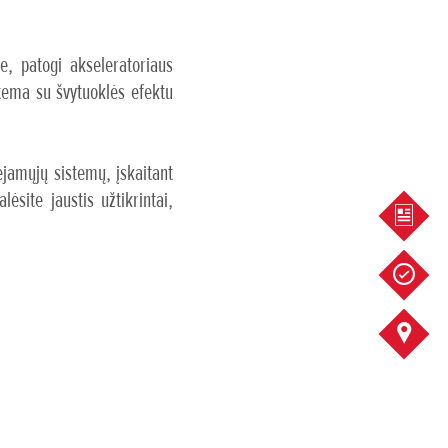
e, patogi akseleratoriaus
stema su švytuoklės efektu
ėjamųjų sistemų, įskaitant
ėsite jaustis užtikrintai,
PASIŪ
SERVI
KONTA