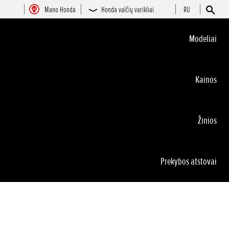
Mano Honda
Honda valčių varikliai
RU
Modeliai
Kainos
Žinios
Prekybos atstovai