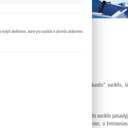
 rodyti skelbimus, kurie yra svarbūs ir įdomūs atskiriems
NUOTYKIŲ
ums reikalingas kiek įmanoma labiau „prisitaikantis“ variklis, šiai
 pats lengviausias – joks kitas 10AG keturtaktis variklis pasaulyje
čiu didžiausiu pagreitėjimu visame apsukų diapazone, o žemiausias