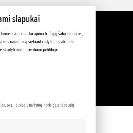
ami slapukai
klamos slapukus. Tai apima trečiųjų šalių slapukus,
vetainės naudojimą siekiant rodyti jums aktualią
e skaityti mūsų
privatumo politikoje
ijas, pvz., puslapių naršymą ir prieigą prie saugių