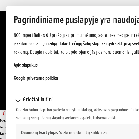
Pagrindiniame puslapyje yra naudoj
NCG Import Baltics OÜ prašo jūsų priimti našumo, socialinės medijos ir re
įskaitant socialinę mediją. Tokie trečiųjų šalių slapukai gali sekti jūsų s
reklamą. Daugiau apie tai, kaip apdorojame jūsų asmens duomenis, galit
Apie slapukus
opens in a new tab
Google privatumo politika
Griežtai būtini
Griežtai būtini slapukai padeda naršyti tinklalapį, aktyvavus pagrindines funkc
BF 10
svetainių sričių. Be šių slapukų svetainė negalėtų tinkamai veikti.
Prezentacija
PASIŪLYMAS
Techniniai duomenys
Duomenų tvarkytojas
Svetainės slapukų sutikimas
Kainos