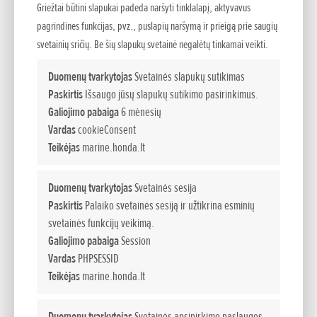
Griežtai būtini slapukai padeda naršyti tinklalapį, aktyvavus
Importuotojas Honda Baltic
pagrindines funkcijas, pvz., puslapių naršymą ir prieigą prie saugių
svetainių sričių. Be šių slapukų svetainė negalėtų tinkamai veikti.
Duomenų tvarkytojas
Svetainės slapukų sutikimas
Paskirtis
Išsaugo jūsų slapukų sutikimo pasirinkimus.
Vilnius
Galiojimo pabaiga
6 mėnesių
Vardas
cookieConsent
Teikėjas
marine.honda.lt
UAB JP Motors
Duomenų tvarkytojas
Svetainės sesija
Savanoriu pr. 174S,
Paskirtis
Palaiko svetainės sesiją ir užtikrina esminių
LT-03153 Vilnius,
svetainės funkcijų veikimą.
Lietuva
Galiojimo pabaiga
Session
Vardas
PHPSESSID
Darbo laikas:
Teikėjas
marine.honda.lt
Pirmadieniais – Penktadieniais 8-17
Šeštadieniais, Sekmadieniais - Nedirbame
Duomenų tvarkytojas
Svetainės apsipirkimo paslaugos