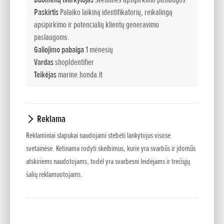
Paskirtis
Palaiko laikiną identifikatorių, reikalingą
Servisas:
apsipirkimo ir potencialių klientų generavimo
Pirmadieniais – penktadieniais 8-17
paslaugoms.
Šeštadieniais, Sekmadieniais - Nedirbame
Galiojimo pabaiga
1 mėnesių
Vardas
shopIdentifier
Teikėjas
marine.honda.lt
Informacija:
8 5 2741175
8 5 2765259
Reklama
+370 674 54030
Reklaminiai slapukai naudojami stebėti lankytojus visose
svetainėse. Ketinama rodyti skelbimus, kurie yra svarbūs ir įdomūs
atskiriems naudotojams, todėl yra svarbesni leidėjams ir trečiųjų
El. p.
info@jpmotors.lt
šalių reklamuotojams.
Web:
www.hondapower.lt
;
www.hondamarine.lt