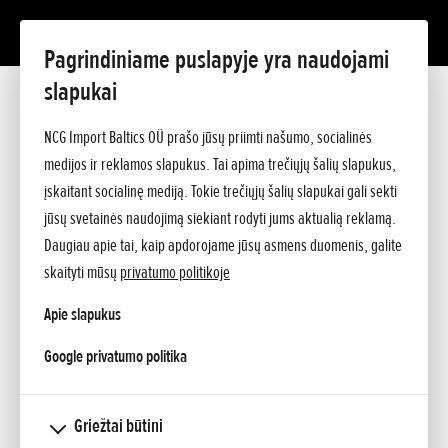
Pagrindiniame puslapyje yra naudojami
Vilnius
slapukai
NCG Import Baltics OÜ prašo jūsų priimti našumo, socialinės
medijos ir reklamos slapukus. Tai apima trečiųjų šalių slapukus,
įskaitant socialinę mediją. Tokie trečiųjų šalių slapukai gali sekti
jūsų svetainės naudojimą siekiant rodyti jums aktualią reklamą.
Daugiau apie tai, kaip apdorojame jūsų asmens duomenis, galite
skaityti mūsų
privatumo politikoje
Apie slapukus
opens in a new tab
Google privatumo politika
Griežtai būtini